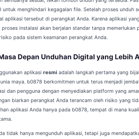
n semuanya sesuai, tekan tombol unduh yang tersedia. Pas
il untuk menghindari kegagalan file. Setelah proses unduh s
l aplikasi tersebut di perangkat Anda. Karena aplikasi ya
, proses instalasi akan berjalan standar tanpa memerlukan
isiko pada sistem keamanan perangkat Anda.
Masa Depan Unduhan Digital yang Lebih
ggunakan aplikasi
resmi
adalah langkah pertama yang bij
 dunia maya. b0878 berkomitmen untuk terus menjadi jemba
si dan pengguna dengan menyediakan platform yang aman
gan biarkan perangkat Anda terancam oleh risiko yang tida
han aplikasi Anda hanya pada b0878, tempat di mana kual
utama.
a tidak hanya mengunduh aplikasi, tetapi juga mendapat