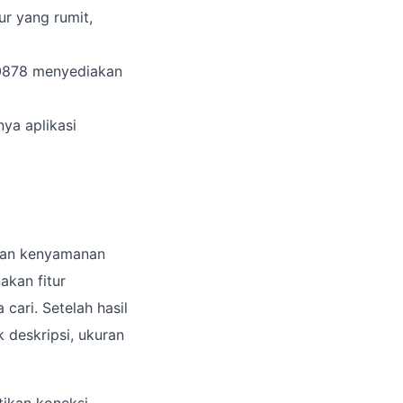
r yang rumit,
0878 menyediakan
ya aplikasi
kan kenyamanan
kan fitur
cari. Setelah hasil
k deskripsi, ukuran