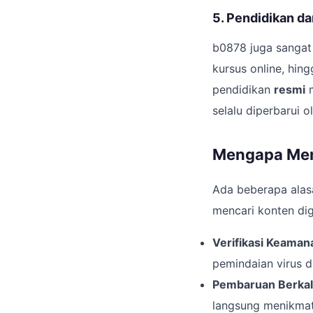
5. Pendidikan d
b0878 juga sangat 
kursus online, hin
pendidikan
resmi
m
selalu diperbarui 
Mengapa Memi
Ada beberapa alas
mencari konten digi
Verifikasi Keaman
pemindaian virus 
Pembaruan Berkal
langsung menikmati 