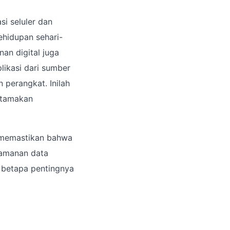
i seluler dan
ehidupan sehari-
nan digital juga
ikasi dari sumber
 perangkat. Inilah
utamakan
8 memastikan bahwa
Keamanan data
 betapa pentingnya