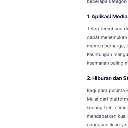
beberapa kategori 
1. Aplikasi Medi
Tetap terhubung d
dapat menemukan b
momen berharga, be
Keuntungan mengun
keamanan paling m
2. Hiburan dan 
Bagi para pecinta 
Mulai dari platfor
sedang tren, semua
mendapatkan kuali
gangguan iklan y