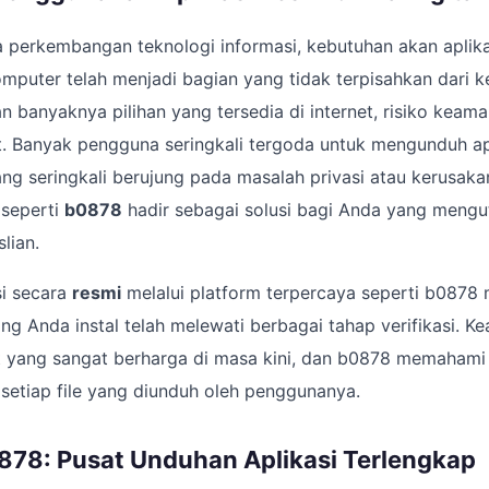
 perkembangan teknologi informasi, kebutuhan akan aplikas
mputer telah menjadi bagian yang tidak terpisahkan dari k
n banyaknya pilihan yang tersedia di internet, risiko keama
. Banyak pengguna seringkali tergoda untuk mengunduh apl
yang seringkali berujung pada masalah privasi atau kerusakan
seperti
b0878
hadir sebagai solusi bagi Anda yang meng
lian.
i secara
resmi
melalui platform terpercaya seperti b087
ng Anda instal telah melewati berbagai tahap verifikasi. 
et yang sangat berharga di masa kini, dan b0878 memahami
 setiap file yang diunduh oleh penggunanya.
78: Pusat Unduhan Aplikasi Terlengkap