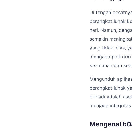
Di tengah pesatnya
perangkat lunak ko
hari. Namun, denga
semakin meningkat
yang tidak jelas, 
mengapa platform 
keamanan dan keas
Mengunduh aplikas
perangkat lunak ya
pribadi adalah as
menjaga integritas
Mengenal b08