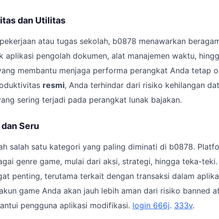
itas dan Utilitas
ekerjaan atau tugas sekolah, b0878 menawarkan beragam
asuk aplikasi pengolah dokumen, alat manajemen waktu, hingg
yang membantu menjaga performa perangkat Anda tetap o
oduktivitas
resmi
, Anda terhindar dari risiko kehilangan da
ang sering terjadi pada perangkat lunak bajakan.
 dan Seru
h salah satu kategori yang paling diminati di b0878. Platfo
ai genre game, mulai dari aksi, strategi, hingga teka-tek
t penting, terutama terkait dengan transaksi dalam aplika
akun game Anda akan jauh lebih aman dari risiko banned a
ntui pengguna aplikasi modifikasi.
login 666j
.
333v
.