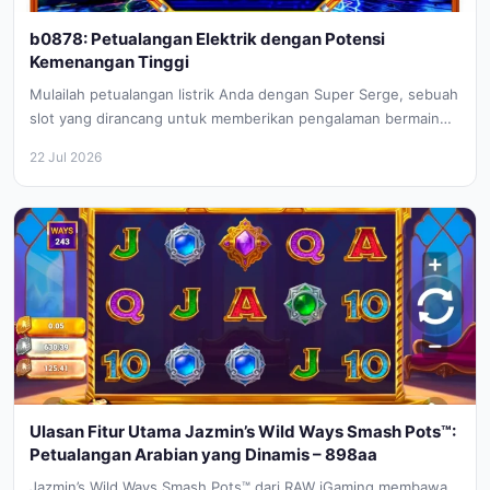
b0878: Petualangan Elektrik dengan Potensi
Kemenangan Tinggi
Mulailah petualangan listrik Anda dengan Super Serge, sebuah
slot yang dirancang untuk memberikan pengalaman bermain
yang penuh energi dan keceriaan....
22 Jul 2026
Ulasan Fitur Utama Jazmin’s Wild Ways Smash Pots™:
Petualangan Arabian yang Dinamis – 898aa
Jazmin’s Wild Ways Smash Pots™ dari RAW iGaming membawa