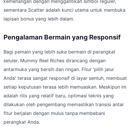
kemenangan dengan menggantikan simbol reguler,
sementara Scatter adalah kunci utama untuk membuka
lapisan bonus yang lebih dalam.
Pengalaman Bermain yang Responsif
Bagi pemain yang lebih suka bermain di perangkat
seluler, Mummy Reel Riches dirancang dengan
antarmuka yang bersih dan ringan. Fitur 'pilih jalur
Anda' terasa sangat responsif di layar sentuh, membuat
setiap keputusan terasa lebih memuaskan. Meskipun ini
adalah rilis yang relatif baru, optimasi teknis yang
dilakukan oleh pengembang memastikan transisi antar
fitur berjalan dengan mulus tanpa membebani
perangkat Anda.