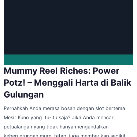
Mummy Reel Riches: Power
Potz! – Menggali Harta di Balik
Gulungan
Pernahkah Anda merasa bosan dengan slot bertema
Mesir Kuno yang itu-itu saja? Jika Anda mencari
petualangan yang tidak hanya mengandalkan
keberuntungan murni tetapi juga memberikan sedikit