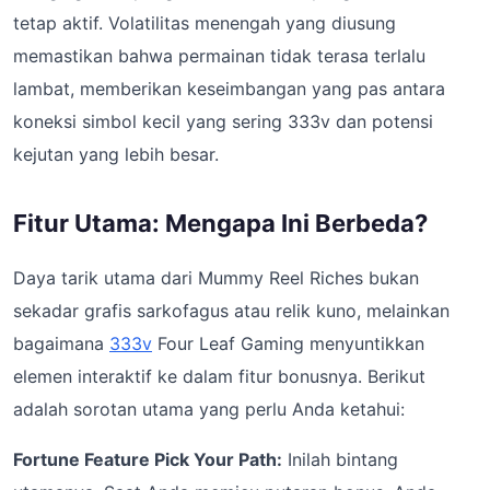
tetap aktif. Volatilitas menengah yang diusung
memastikan bahwa permainan tidak terasa terlalu
lambat, memberikan keseimbangan yang pas antara
koneksi simbol kecil yang sering 333v dan potensi
kejutan yang lebih besar.
Fitur Utama: Mengapa Ini Berbeda?
Daya tarik utama dari Mummy Reel Riches bukan
sekadar grafis sarkofagus atau relik kuno, melainkan
bagaimana
333v
Four Leaf Gaming menyuntikkan
elemen interaktif ke dalam fitur bonusnya. Berikut
adalah sorotan utama yang perlu Anda ketahui:
Fortune Feature Pick Your Path:
Inilah bintang