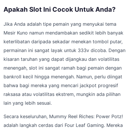
Apakah Slot Ini Cocok Untuk Anda?
Jika Anda adalah tipe pemain yang menyukai tema
Mesir Kuno namun mendambakan sedikit lebih banyak
keterlibatan daripada sekadar menekan tombol putar,
permainan ini sangat layak untuk 333v dicoba. Dengan
kisaran taruhan yang dapat dijangkau dan volatilitas
menengah, slot ini sangat ramah bagi pemain dengan
bankroll kecil hingga menengah. Namun, perlu diingat
bahwa bagi mereka yang mencari jackpot progresif
raksasa atau volatilitas ekstrem, mungkin ada pilihan
lain yang lebih sesuai.
Secara keseluruhan, Mummy Reel Riches: Power Potz!
adalah langkah cerdas dari Four Leaf Gaming. Mereka