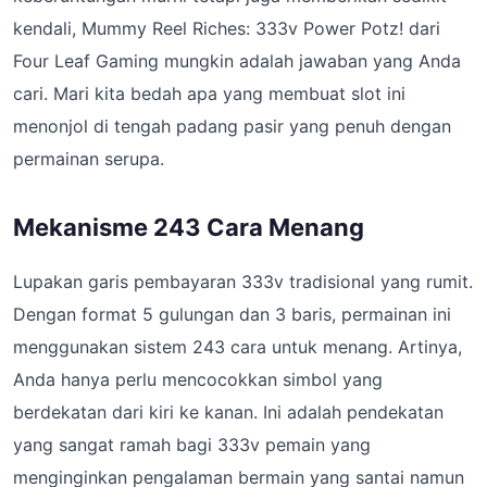
kendali, Mummy Reel Riches: 333v Power Potz! dari
Four Leaf Gaming mungkin adalah jawaban yang Anda
cari. Mari kita bedah apa yang membuat slot ini
menonjol di tengah padang pasir yang penuh dengan
permainan serupa.
Mekanisme 243 Cara Menang
Lupakan garis pembayaran 333v tradisional yang rumit.
Dengan format 5 gulungan dan 3 baris, permainan ini
menggunakan sistem 243 cara untuk menang. Artinya,
Anda hanya perlu mencocokkan simbol yang
berdekatan dari kiri ke kanan. Ini adalah pendekatan
yang sangat ramah bagi 333v pemain yang
menginginkan pengalaman bermain yang santai namun