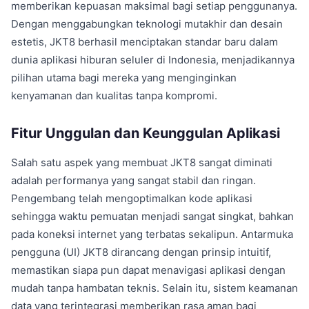
memberikan kepuasan maksimal bagi setiap penggunanya.
Dengan menggabungkan teknologi mutakhir dan desain
estetis, JKT8 berhasil menciptakan standar baru dalam
dunia aplikasi hiburan seluler di Indonesia, menjadikannya
pilihan utama bagi mereka yang menginginkan
kenyamanan dan kualitas tanpa kompromi.
Fitur Unggulan dan Keunggulan Aplikasi
Salah satu aspek yang membuat JKT8 sangat diminati
adalah performanya yang sangat stabil dan ringan.
Pengembang telah mengoptimalkan kode aplikasi
sehingga waktu pemuatan menjadi sangat singkat, bahkan
pada koneksi internet yang terbatas sekalipun. Antarmuka
pengguna (UI) JKT8 dirancang dengan prinsip intuitif,
memastikan siapa pun dapat menavigasi aplikasi dengan
mudah tanpa hambatan teknis. Selain itu, sistem keamanan
data yang terintegrasi memberikan rasa aman bagi